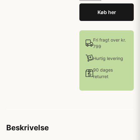
Køb her
Fri fragt over kr.
799
Hurtig levering
90 dages
returret
Beskrivelse