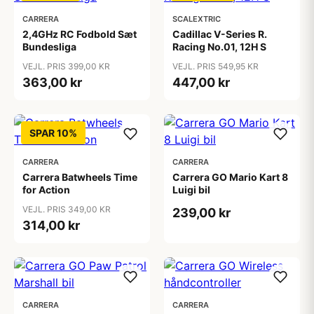
CARRERA
SCALEXTRIC
2,4GHz RC Fodbold Sæt
Cadillac V-Series R.
Bundesliga
Racing No.01, 12H S
VEJL. PRIS 399,00 KR
VEJL. PRIS 549,95 KR
363,00 kr
447,00 kr
SPAR 10%
CARRERA
CARRERA
Carrera Batwheels Time
Carrera GO Mario Kart 8
for Action
Luigi bil
VEJL. PRIS 349,00 KR
239,00 kr
314,00 kr
CARRERA
CARRERA