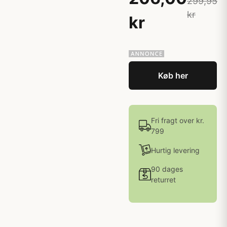
299,95
kr
kr
Køb her
Fri fragt over kr.
799
Hurtig levering
90 dages
returret