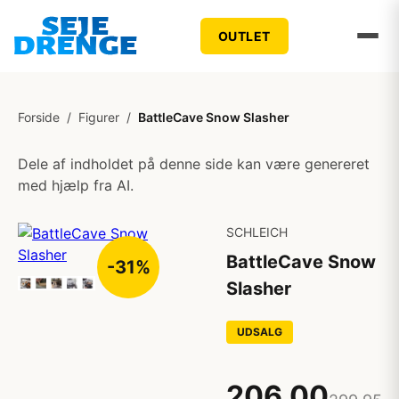
OUTLET
Forside
/
Figurer
/
BattleCave Snow Slasher
Dele af indholdet på denne side kan være genereret
med hjælp fra AI.
SCHLEICH
BattleCave Snow
-31%
Slasher
UDSALG
206,00