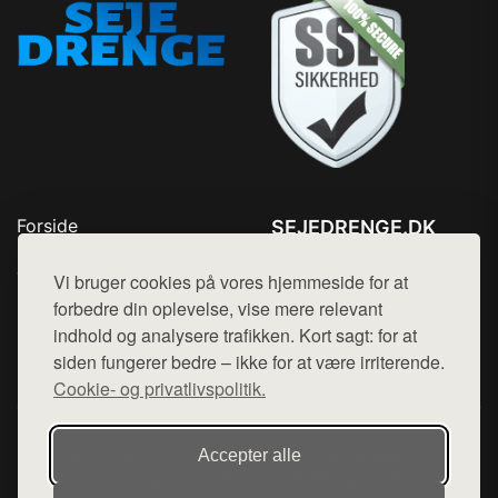
Forside
SEJEDRENGE.DK
Produkter
Tlf. 78768672
Top Rabatter
Vi bruger cookies på vores hjemmeside for at
Mail:
hej@want.dk
Kontakt
forbedre din oplevelse, vise mere relevant
indhold og analysere trafikken. Kort sagt: for at
Cookie- og privatlivspolitik
siden fungerer bedre – ikke for at være irriterende.
Cookie- og privatlivspolitik.
Denne side er en del af want.dk, der udgiver en række
Accepter alle
hjemmesider med præsentation af forskellige produkter fra