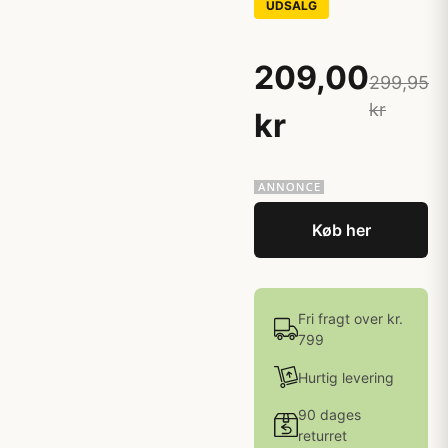
UDSALG
209,00
299,95
kr
kr
Køb her
Fri fragt over kr.
799
Hurtig levering
90 dages
returret