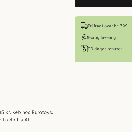
Fri fragt over kr. 799
Hurtig levering
90 dages returret
95 kr. Køb hos Eurotoys.
 hjælp fra AI.