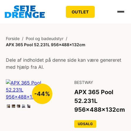
OUTLET
Forside
/
Pool og badeudstyr
/
APX 365 Pool 52.231L 956x488x132cm
Dele af indholdet på denne side kan være genereret
med hjælp fra AI.
BESTWAY
APX 365 Pool
-44%
52.231L
956x488x132cm
UDSALG