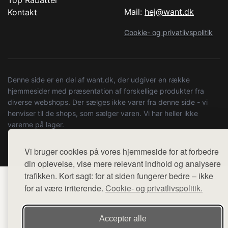
Top Rabatter
Mail:
hej@want.dk
Kontakt
Cookie- og privatlivspolitik
Denne side er en del af want.dk, der udgiver en række
hjemmesider med præsentation af forskellige produkter fra
diverse webshops. Der sælges ikke varer fra denne side - vi
henviser til de shops, som sælger varen. Vi har heller ikke
varerne på lager.
© 2026 sejedrenge.dk. Alle rettigheder forbeholdes.
Vi bruger cookies på vores hjemmeside for at forbedre
din oplevelse, vise mere relevant indhold og analysere
trafikken. Kort sagt: for at siden fungerer bedre – ikke
for at være irriterende.
Cookie- og privatlivspolitik.
Accepter alle