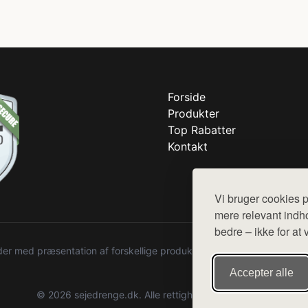
Forside
Produkter
Top Rabatter
Kontakt
Vi bruger cookies p
mere relevant indho
bedre – ikke for at 
r med præsentation af forskellige produkter fra diverse webshops. De
Accepter alle
© 2026 sejedrenge.dk. Alle rettigheder forbeholdes.