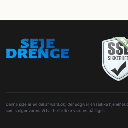
Denne side er en del af want.dk, der udgiver en række hjemmeside
som sælger varen. Vi har heller ikke varerne på lager.