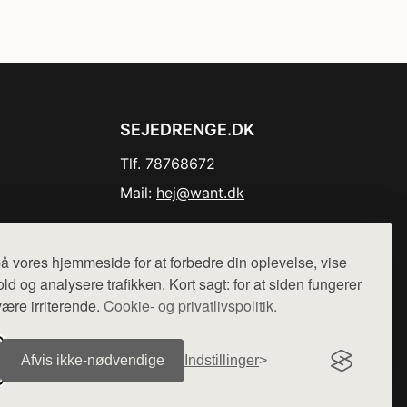
SEJEDRENGE.DK
Tlf. 78768672
Mail:
hej@want.dk
Cookie- og privatlivspolitik
å vores hjemmeside for at forbedre din oplevelse, vise
ld og analysere trafikken. Kort sagt: for at siden fungerer
være irriterende.
Cookie- og privatlivspolitik.
r sælges ikke varer fra denne side - vi henviser til de shops,
Afvis ikke‑nødvendige
Indstillinger