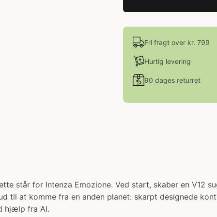
Fri fragt over kr. 799
Hurtig levering
90 dages returret
IE: Dette står for Intenza Emozione. Ved start, skaber en 
r ud til at komme fra en anden planet: skarpt designede ko
 hjælp fra AI.