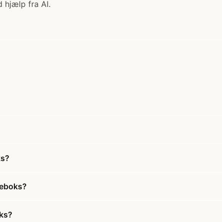
 hjælp fra AI.
ks?
teboks?
oks?