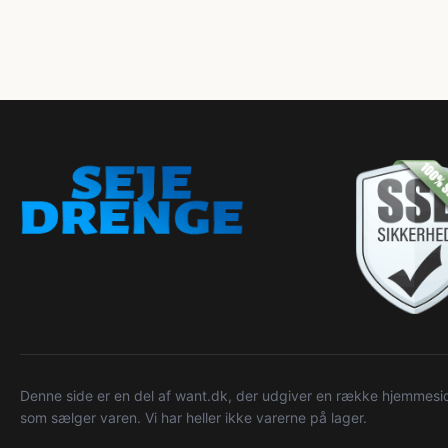
Denne side er en del af want.dk, der udgiver en række hjemmeside
som sælger varen. Vi har heller ikke varerne på lager.