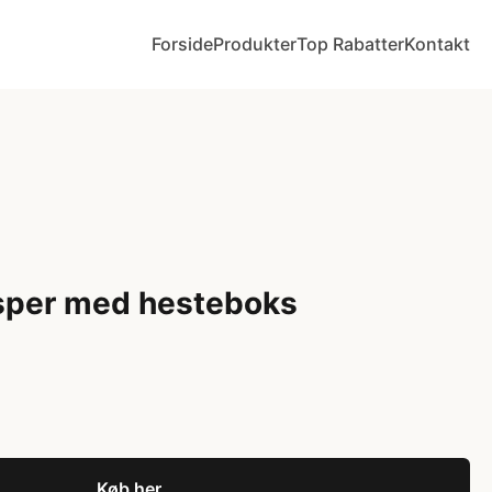
Forside
Produkter
Top Rabatter
Kontakt
sper med hesteboks
Køb her