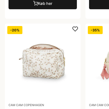
Køb her
-20%
-35%
CAM CAM COPENHAGEN
CAM CAM CO