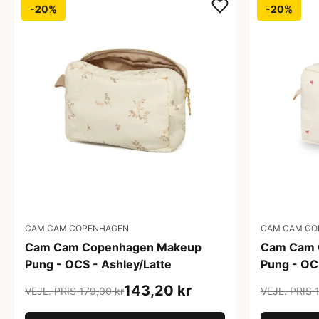
-20%
-20%
CAM CAM COPENHAGEN
CAM CAM CO
Cam Cam Copenhagen Makeup
Cam Cam 
Pung - OCS - Ashley/Latte
Pung - OC
143,20 kr
VEJL. PRIS 179,00 kr
VEJL. PRIS 