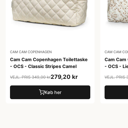
CAM CAM COPENHAGEN
CAM CAM CO
Cam Cam Copenhagen Toilettaske
Cam Cam C
- OCS - Classic Stripes Camel
- OCS - Li
279,20 kr
VEJL. PRIS 349,00 kr
VEJL. PRIS 
Køb her