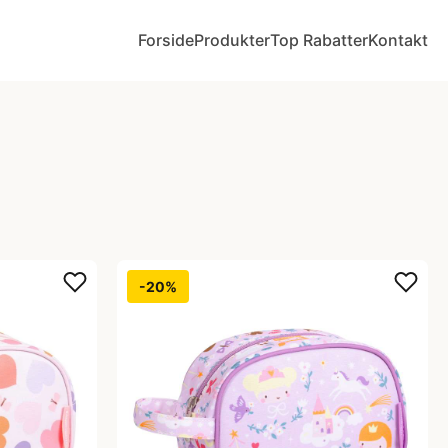
Forside
Produkter
Top Rabatter
Kontakt
-20%