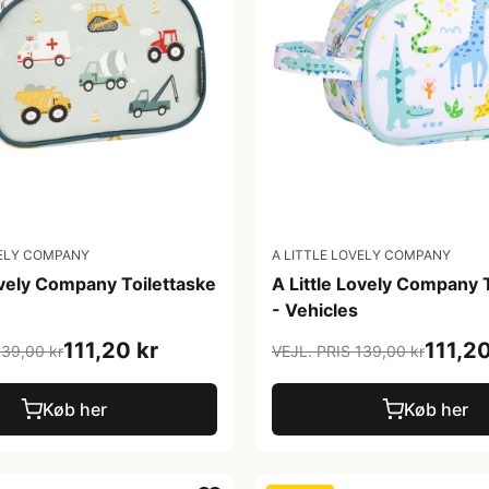
VELY COMPANY
A LITTLE LOVELY COMPANY
ovely Company Toilettaske
A Little Lovely Company 
- Vehicles
111,20 kr
111,20
139,00 kr
VEJL. PRIS 139,00 kr
Køb her
Køb her