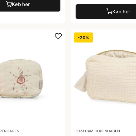
Køb her
Køb her
-20%
PENHAGEN
CAM CAM COPENHAGEN