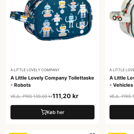
A LITTLE LOVELY COMPANY
A LITTLE LO
A Little Lovely Company Toilettaske
A Little L
- Robots
- Vehicles
111,20 kr
VEJL. PRIS 139,00 kr
VEJL. PRIS 
Køb her