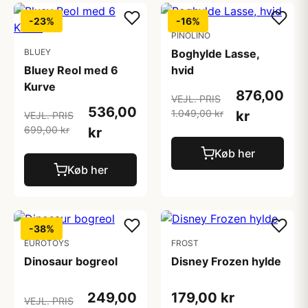
-23%
-16%
PINOLINO
BLUEY
Boghylde Lasse,
Bluey Reol med 6
hvid
Kurve
876,00
VEJL. PRIS
536,00
1.049,00 kr
kr
VEJL. PRIS
699,00 kr
kr
Køb her
Køb her
-38%
EUROTOYS
FROST
Dinosaur bogreol
Disney Frozen hylde
249,00
179,00 kr
VEJL. PRIS