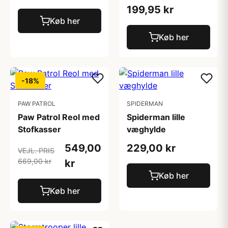
199,95 kr
Køb her
Køb her
-18%
PAW PATROL
SPIDERMAN
Paw Patrol Reol med
Spiderman lille
Stofkasser
væghylde
549,00
229,00 kr
VEJL. PRIS
669,00 kr
kr
Køb her
Køb her