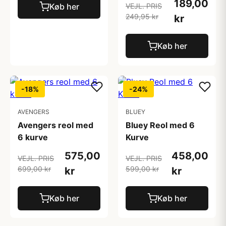
189,00
Køb her
VEJL. PRIS
249,95 kr
kr
Køb her
-18%
-24%
AVENGERS
BLUEY
Avengers reol med
Bluey Reol med 6
6 kurve
Kurve
575,00
458,00
VEJL. PRIS
VEJL. PRIS
699,00 kr
599,00 kr
kr
kr
Køb her
Køb her