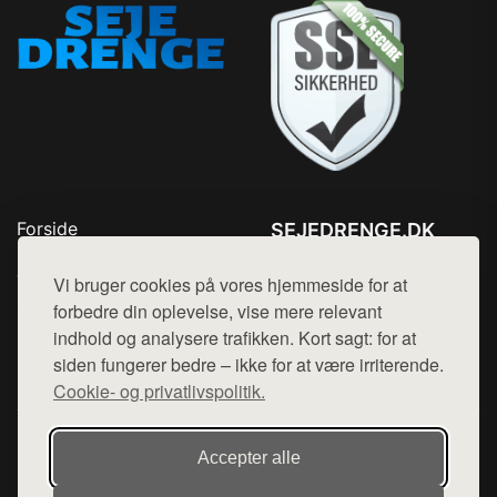
Forside
SEJEDRENGE.DK
Produkter
Tlf. 78768672
Top Rabatter
Vi bruger cookies på vores hjemmeside for at
Mail:
hej@want.dk
Kontakt
forbedre din oplevelse, vise mere relevant
indhold og analysere trafikken. Kort sagt: for at
Cookie- og privatlivspolitik
siden fungerer bedre – ikke for at være irriterende.
Cookie- og privatlivspolitik.
Denne side er en del af want.dk, der udgiver en række
Accepter alle
hjemmesider med præsentation af forskellige produkter fra