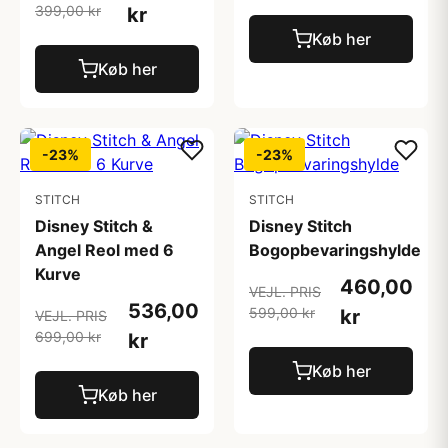
399,00 kr
kr
Køb her
Køb her
-23%
-23%
STITCH
STITCH
Disney Stitch &
Disney Stitch
Angel Reol med 6
Bogopbevaringshylde
Kurve
460,00
VEJL. PRIS
536,00
599,00 kr
kr
VEJL. PRIS
699,00 kr
kr
Køb her
Køb her