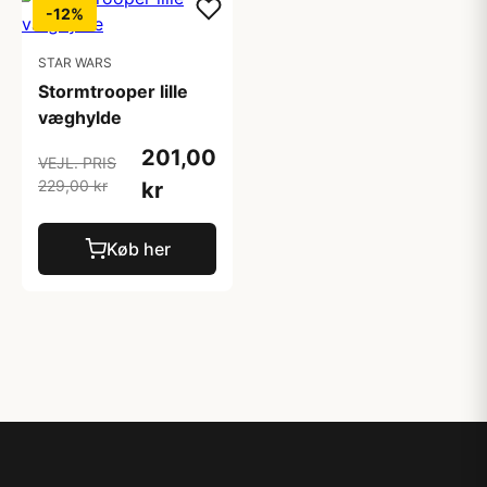
-12%
STAR WARS
Stormtrooper lille
væghylde
201,00
VEJL. PRIS
229,00 kr
kr
Køb her