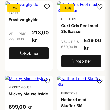
-7%
-18%
FROST
Frost væghylde
GURLI GRIS
Gurli Gris Reol med
Stofkasser
213,00
VEJL. PRIS
229,00 kr
kr
549,00
VEJL. PRIS
669,00 kr
kr
Køb her
Køb her
MICKEY MOUSE
Mickey Mouse hylde
EUROTOYS
Natbord med
Skuffer Blå
899,00 kr