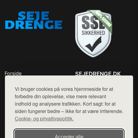
Forside
SEJEDRENGE.DK
Produkter
Tlf. 78768672
Top Rabatter
Vi bruger cookies på vores hjemmeside for at
Mail:
hej@want.dk
Kontakt
forbedre din oplevelse, vise mere relevant
indhold og analysere trafikken. Kort sagt: for at
Cookie- og privatlivspolitik
siden fungerer bedre – ikke for at være irriterende.
Cookie- og privatlivspolitik.
Denne side er en del af want.dk, der udgiver en række
Accepter alle