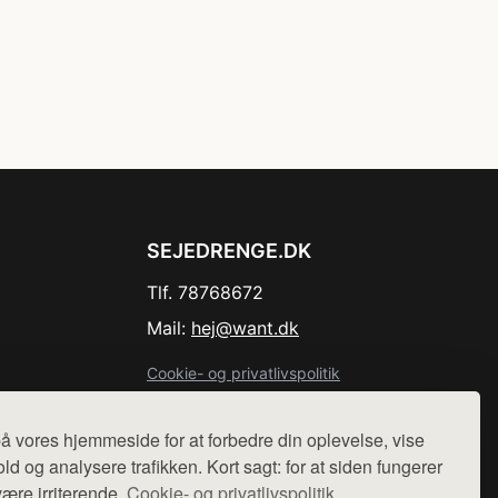
SEJEDRENGE.DK
Tlf. 78768672
Mail:
hej@want.dk
Cookie- og privatlivspolitik
å vores hjemmeside for at forbedre din oplevelse, vise
ld og analysere trafikken. Kort sagt: for at siden fungerer
være irriterende.
Cookie- og privatlivspolitik.
r sælges ikke varer fra denne side - vi henviser til de shops,