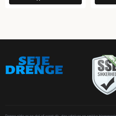
Denne side er en del af want.dk, der udgiver en række hjemmeside