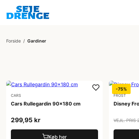
Forside
/
Gardiner
-75%
CARS
FROST
Cars Rullegardin 90x180 cm
Disney Fr
299,95 kr
VEJL. PRIS 
Køb her