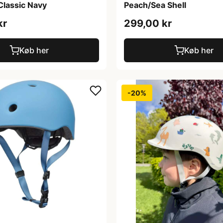
Classic Navy
Peach/Sea Shell
kr
299,00 kr
Køb her
Køb her
-20%