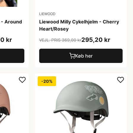
LIEWOOD
 - Around
Liewood Milly Cykelhjelm - Cherry
Heart/Rosey
0 kr
295,20 kr
VEJL. PRIS 369,00 kr
Køb her
-20%