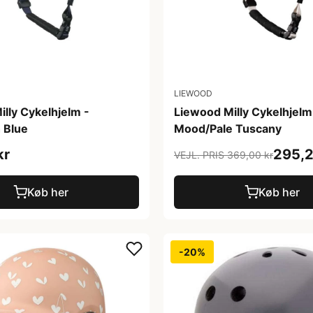
LIEWOOD
lly Cykelhjelm -
Liewood Milly Cykelhjelm
 Blue
Mood/Pale Tuscany
kr
295,2
VEJL. PRIS 369,00 kr
Køb her
Køb her
-20%