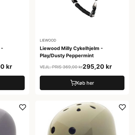
LIEWOOD
 -
Liewood Milly Cykelhjelm -
Play/Dusty Peppermint
0 kr
295,20 kr
VEJL. PRIS 369,00 kr
Køb her