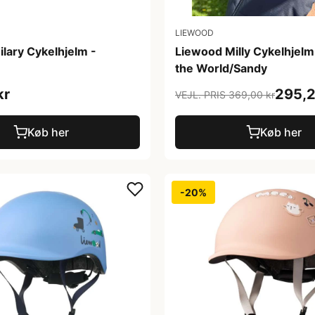
LIEWOOD
lary Cykelhjelm -
Liewood Milly Cykelhjelm
the World/Sandy
kr
295,2
VEJL. PRIS 369,00 kr
Køb her
Køb her
-20%