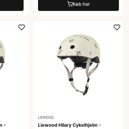
Køb her
LIEWOOD
m -
Liewood Hilary Cykelhjelm -