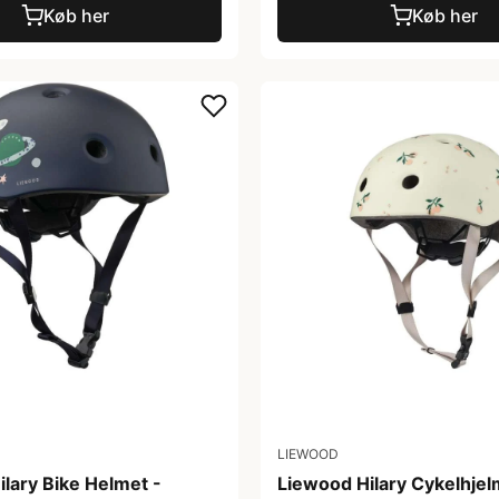
Køb her
Køb her
LIEWOOD
lary Bike Helmet -
Liewood Hilary Cykelhjel