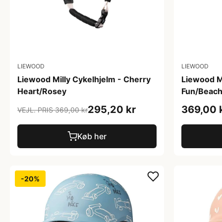
LIEWOOD
LIEWOOD
Liewood Milly Cykelhjelm - Cherry
Liewood Mi
Heart/Rosey
Fun/Beach
295,20 kr
369,00 
VEJL. PRIS 369,00 kr
Køb her
-20%