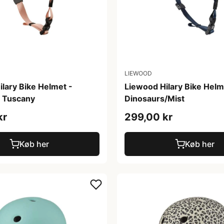
LIEWOOD
lary Bike Helmet -
Liewood Hilary Bike Helm
e Tuscany
Dinosaurs/Mist
kr
299,00 kr
Køb her
Køb her